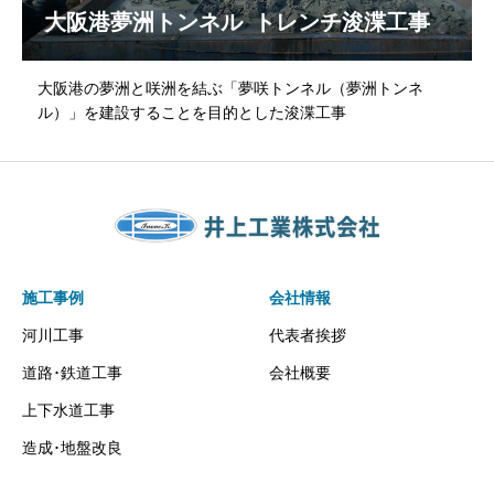
大阪港夢洲トンネル トレンチ浚渫工事
大阪港の夢洲と咲洲を結ぶ「夢咲トンネル（夢洲トンネ
ル）」を建設することを目的とした浚渫工事
施工事例
会社情報
河川工事
代表者挨拶
道路･鉄道工事
会社概要
上下水道工事
造成･地盤改良