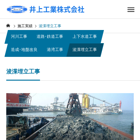
施工実績
浚渫埋立工事
河川工事
道路･鉄道工事
上下水道工事
造成･地盤改良
港湾工事
浚渫埋立工事
浚渫埋立工事