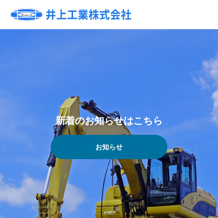
新
着
の
お
知
ら
せ
は
こ
ち
ら
お知らせ