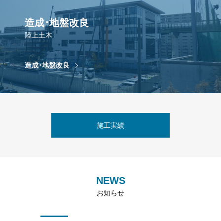
造成･地盤改良
陸上土木
造成･地盤改良
施工実績
NEWS
お知らせ