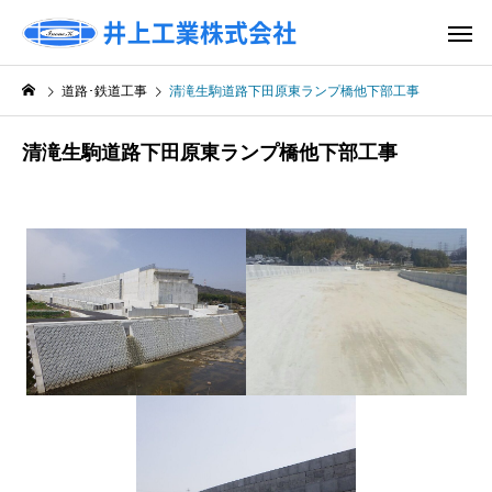
道路･鉄道工事
清滝生駒道路下田原東ランプ橋他下部工事
清滝生駒道路下田原東ランプ橋他下部工事