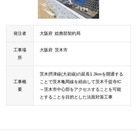
発注者
大阪府 総務部契約局
工事場
大阪府 茨木市
所
茨木摂津線(大岩線)の延長1.3kmを開通する
工事概
ことで茨木亀岡線を経由して茨木千提寺IC
要
～茨木市中心部をアクセスすることを可能
とすることを目的とした法面対策工事